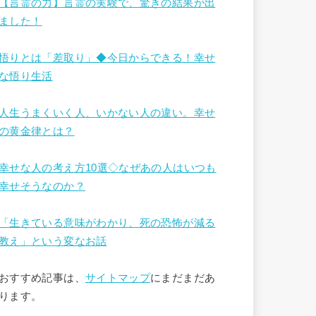
【言霊の力】言霊の実験で、驚きの結果が出
ました！
悟りとは「差取り」◆今日からできる！幸せ
な悟り生活
人生うまくいく人、いかない人の違い。幸せ
の黄金律とは？
幸せな人の考え方10選◇なぜあの人はいつも
幸せそうなのか？
「生きている意味がわかり、死の恐怖が減る
教え」という変なお話
おすすめ記事は、
サイトマップ
にまだまだあ
ります。