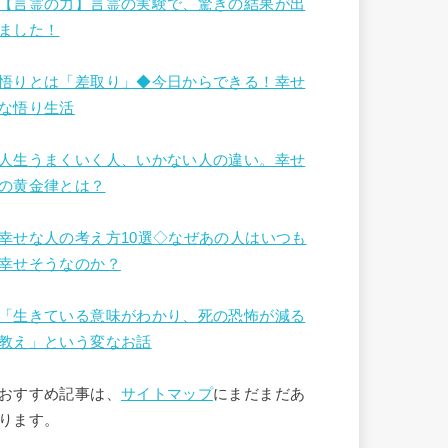
【言霊の力】言霊の実験で、驚きの結果が出
ました！
悟りとは「差取り」◆今日からできる！幸せ
な悟り生活
人生うまくいく人、いかない人の違い。幸せ
の黄金律とは？
幸せな人の考え方10選◇なぜあの人はいつも
幸せそうなのか？
「生きている意味がわかり、死の恐怖が減る
教え」という変なお話
おすすめ記事は、
サイトマップ
にまだまだあ
ります。