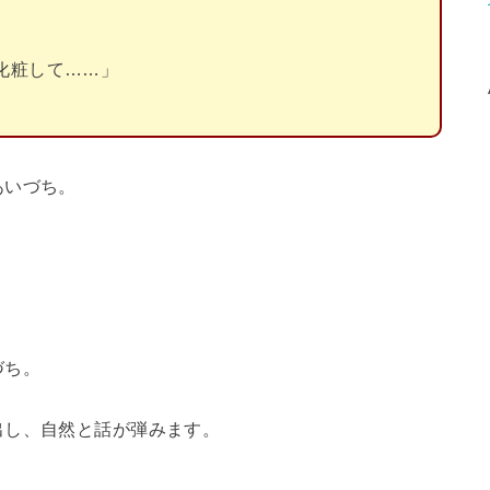
化粧して……」
あいづち。
づち。
出し、自然と話が弾みます。