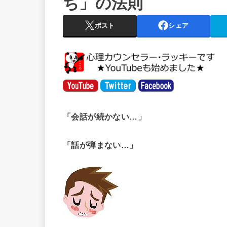
ち」の法則
ポスト
シェア
「会話が続かない…」
「話が弾まない…」