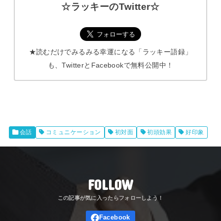
☆ラッキーのTwitter☆
★読むだけでみるみる幸運になる「ラッキー語録」
も、TwitterとFacebookで無料公開中！
会話
コミュニケーション
初対面
初頭効果
好印象
FOLLOW