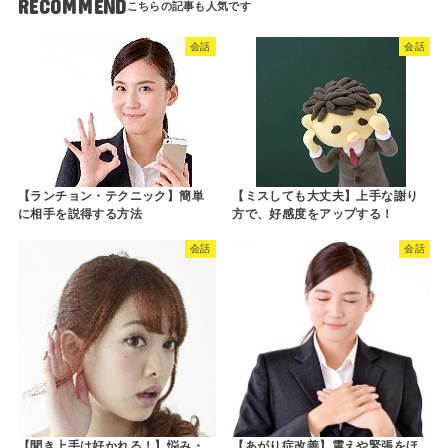
RECOMMEND
会話
会話
【ランチョン・テクニック】簡単
【ミスしても大丈夫】上手な謝り
に相手を説得する方法
方で、好感度をアップする！
会話
会話
【聞き上手は好かれる！】悩み・
【あがり症改善】震えや緊張をほ