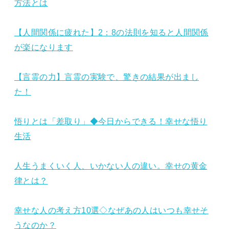
方法とは
【人間関係に疲れた】2：8の法則を知ると人間関係
が楽になります
【言霊の力】言霊の実験で、驚きの結果が出まし
た！
悟りとは「差取り」◆今日からできる！幸せな悟り
生活
人生うまくいく人、いかない人の違い。幸せの黄金
律とは？
幸せな人の考え方10選◇なぜあの人はいつも幸せそ
うなのか？