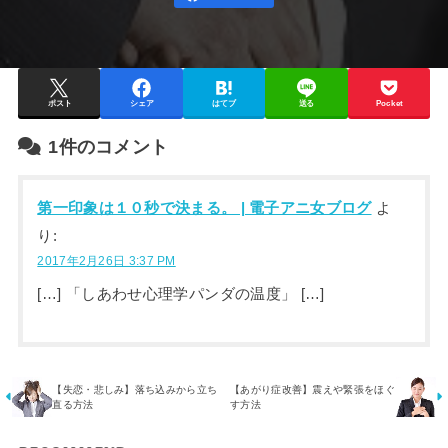
ポスト
シェア
はてブ
送る
Pocket
1件のコメント
第一印象は１０秒で決まる。 | 電子アニ女ブログ
よ
り:
2017年2月26日 3:37 PM
[…] 「しあわせ心理学パンダの温度」 […]
【失恋・悲しみ】落ち込みから立ち
【あがり症改善】震えや緊張をほぐ
直る方法
す方法