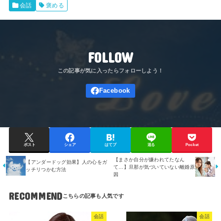
会話
褒める
FOLLOW
ポスト
シェア
はてブ
送る
Pocket
【まさか自分が嫌われてたなん
【アンダードッグ効果】人の心をガ
て…】旦那が気づいていない離婚原
ッチリつかむ方法
因
RECOMMEND
会話
会話