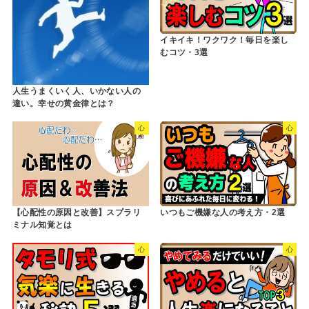
イキイキ！ワクワク！毎日を楽し
むコツ・3選
人生うまくいく人、いかない人の
違い。幸せの黄金律とは？
心
心
【心配性の原因と改善】スプラリ
いつもご機嫌な人の考え方・2選
ミナル知覚とは
心
心