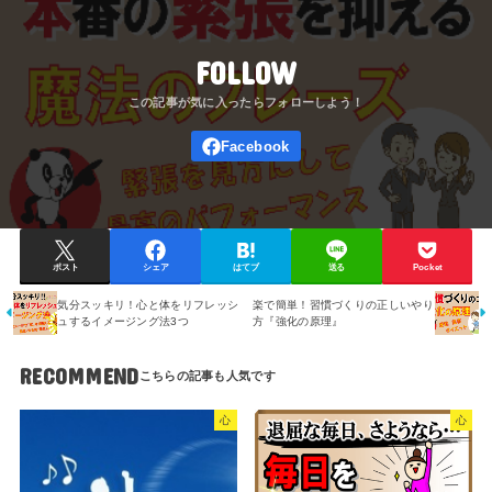
FOLLOW
ポスト
シェア
はてブ
送る
Pocket
気分スッキリ！心と体をリフレッシ
楽で簡単！習慣づくりの正しいやり
ュするイメージング法3つ
方『強化の原理』
RECOMMEND
心
心