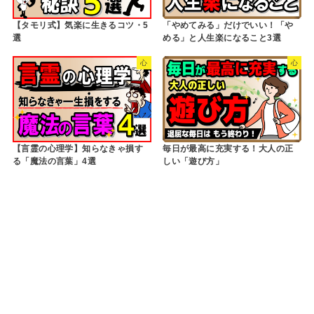
【タモリ式】気楽に生きるコツ・5
「やめてみる」だけでいい！「や
選
める」と人生楽になること3選
心
心
【言霊の心理学】知らなきゃ損す
毎日が最高に充実する！大人の正
る「魔法の言葉」4選
しい「遊び方」