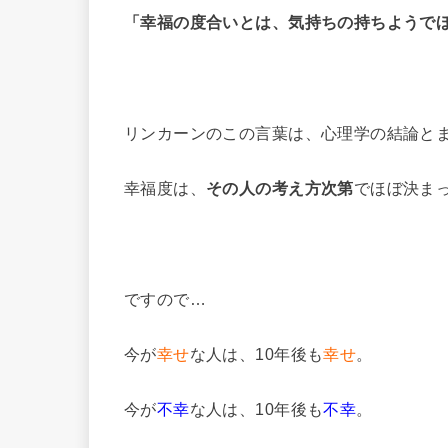
「幸福の度合いとは、気持ちの持ちようで
リンカーンのこの言葉は、心理学の結論と
幸福度は、
その人の考え方次第
でほぼ決ま
ですので…
今が
幸せ
な人は、10年後も
幸せ
。
今が
不幸
な人は、10年後も
不幸
。