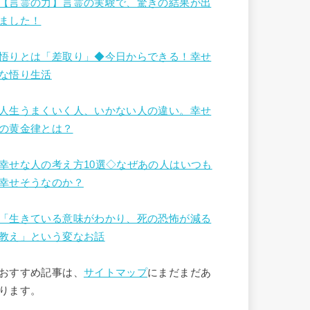
【言霊の力】言霊の実験で、驚きの結果が出
ました！
悟りとは「差取り」◆今日からできる！幸せ
な悟り生活
人生うまくいく人、いかない人の違い。幸せ
の黄金律とは？
幸せな人の考え方10選◇なぜあの人はいつも
幸せそうなのか？
「生きている意味がわかり、死の恐怖が減る
教え」という変なお話
おすすめ記事は、
サイトマップ
にまだまだあ
ります。