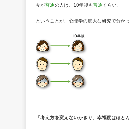
今が
普通
の人は、10年後も
普通
くらい。
ということが、心理学の膨大な研究で分か
「考え方を変えないかぎり、幸福度はほと