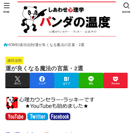
MENU
SEARCH
HOME
成功法則
運が良くなる魔法の言葉・2選
成功法則
運が良くなる魔法の言葉・2選
ポスト
シェア
はてブ
送る
Pocket