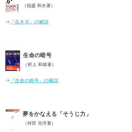
（稲盛 和夫著）
⇒
『生き方』の解説
生命の暗号
（村上 和雄著）
⇒
『生命の暗号』の解説
夢をかなえる「そうじ力」
（舛田 光洋著）