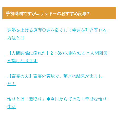
手前味噌ですが…ラッキーのおすすめ記事7
運勢を上げる原理◇運を良くして幸運を引き寄せる
方法とは
【人間関係に疲れた】2：8の法則を知ると人間関係
が楽になります
【言霊の力】言霊の実験で、驚きの結果が出まし
た！
悟りとは「差取り」◆今日からできる！幸せな悟り
生活