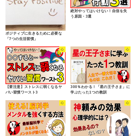
絶対やってはいけない！自信を失
う原因・3選
ポジティブに生きるために必要な
「7つの生活習慣」
心
心
【要注意】ストレスに弱くなるヤ
300％わかる！「星の王子さま」に
バい習慣ワースト3
学ぶたった1つの教訓
心
心