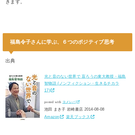
きます。
福島令子さんに学ぶ、６つのポジティブ思考
出典
光と音のない世界で 盲ろうの東大教授・福島
智物語 (ノンフィクション・生きるチカラ
17)
posted with
ヨメレバ
池田 まき子 岩崎書店 2014-08-08
Amazon
楽天ブックス