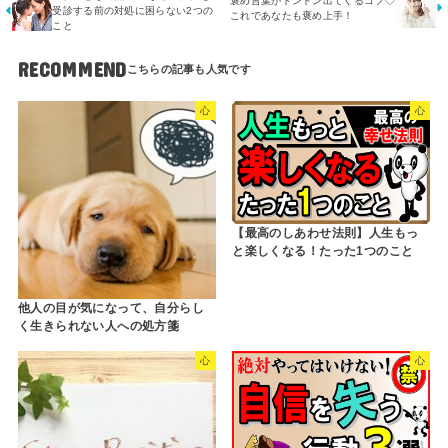
褒め言葉がドンドン出てくるコツ◇
受診する前の対処に困らない2つの
これであなたも褒め上手！
こと
RECOMMEND
心
心
【最高のしあわせ法則】人生もっ
と楽しくなる！たった1つのこと
他人の目が気になって、自分らし
く生きられない人への処方箋
心
心