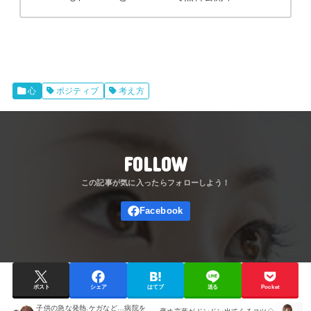
心
ポジティブ
考え方
FOLLOW
ポスト
シェア
はてブ
送る
Pocket
子供の急な発熱.ケガなど…病院を