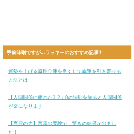
手前味噌ですが…ラッキーのおすすめ記事7
運勢を上げる原理◇運を良くして幸運を引き寄せる
方法とは
【人間関係に疲れた】2：8の法則を知ると人間関係
が楽になります
【言霊の力】言霊の実験で、驚きの結果が出まし
た！