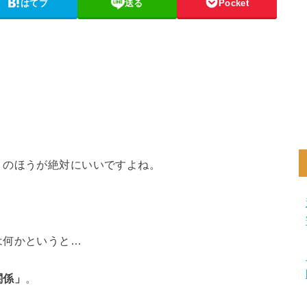
はてブ
送る
Pocket
」のほうが絶対にいいですよね。
は何かというと…
関係」
。