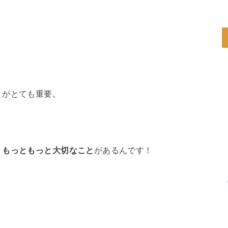
」がとても重要。
り
もっともっと大切なこと
があるんです！