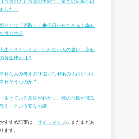
【言霊の力】言霊の実験で、驚きの結果が出
ました！
悟りとは「差取り」◆今日からできる！幸せ
な悟り生活
人生うまくいく人、いかない人の違い。幸せ
の黄金律とは？
幸せな人の考え方10選◇なぜあの人はいつも
幸せそうなのか？
「生きている意味がわかり、死の恐怖が減る
教え」という変なお話
おすすめ記事は、
サイトマップ
にまだまだあ
ります。