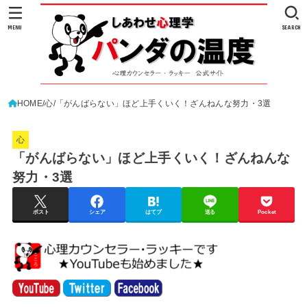
MENU
SEARCH
HOME
心
「がんばらない」ほど上手くいく！ざんねんな努力・3選
心
「がんばらない」ほど上手くいく！ざんねんな
努力・3選
ポスト
シェア
はてブ
送る
Pocket