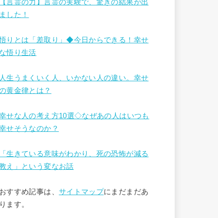
【言霊の力】言霊の実験で、驚きの結果が出
ました！
悟りとは「差取り」◆今日からできる！幸せ
な悟り生活
人生うまくいく人、いかない人の違い。幸せ
の黄金律とは？
幸せな人の考え方10選◇なぜあの人はいつも
幸せそうなのか？
「生きている意味がわかり、死の恐怖が減る
教え」という変なお話
おすすめ記事は、
サイトマップ
にまだまだあ
ります。