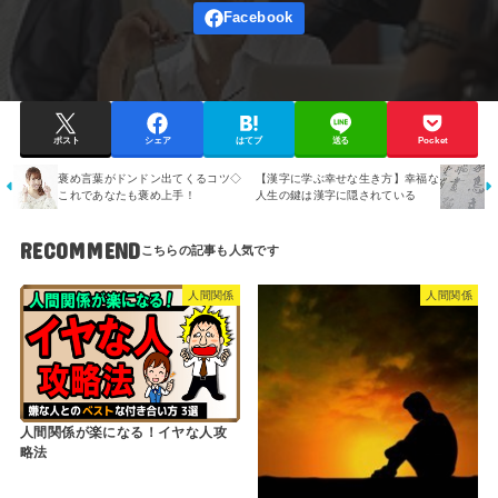
ポスト
シェア
はてブ
送る
Pocket
褒め言葉がドンドン出てくるコツ◇
【漢字に学ぶ幸せな生き方】幸福な
これであなたも褒め上手！
人生の鍵は漢字に隠されている
RECOMMEND
人間関係
人間関係
人間関係が楽になる！イヤな人攻
略法