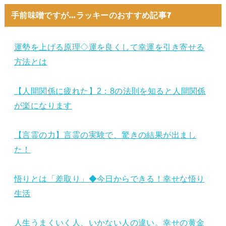
手前味噌ですが…ラッキーのおすすめ記事7
運勢を上げる原理◇運を良くして幸運を引き寄せる
方法とは
【人間関係に疲れた】2：8の法則を知ると人間関係
が楽になります
【言霊の力】言霊の実験で、驚きの結果が出まし
た！
悟りとは「差取り」◆今日からできる！幸せな悟り
生活
人生うまくいく人、いかない人の違い。幸せの黄金