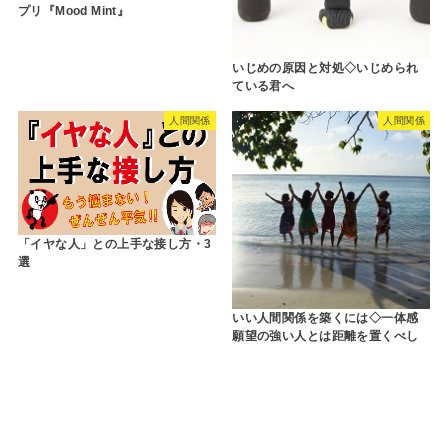
プリ『Mood Mint』
いじめの原因と対処◇いじめられ
ている君へ
人間関係
人間関係
「イヤな人」との上手な接し方・3
選
いい人間関係を築くには◇一体感
願望の強い人とは距離を置くべし