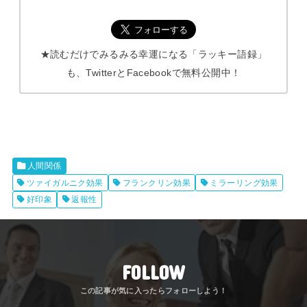
★読むだけでみるみる幸運になる「ラッキー語録」
も、TwitterとFacebookで無料公開中！
人間関係
ツァイガルニク効果
フランクリン効果
ミラーリング効果
好印象
返報性
FOLLOW