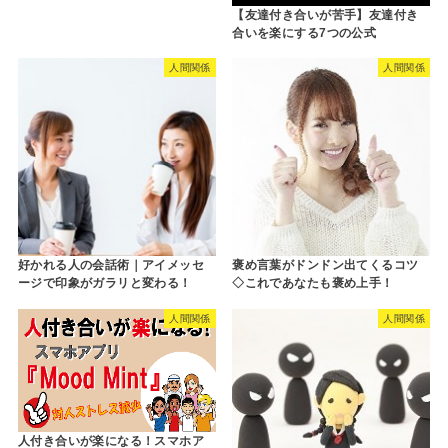
【友達付き合いが苦手】友達付き
合いを楽にする7つの公式
人間関係
人間関係
好かれる人の会話術｜アイメッセ
褒め言葉がドンドン出てくるコツ
ージで印象がガラリと変わる！
◇これであなたも褒め上手！
人間関係
人間関係
人付き合いが楽になる！スマホア